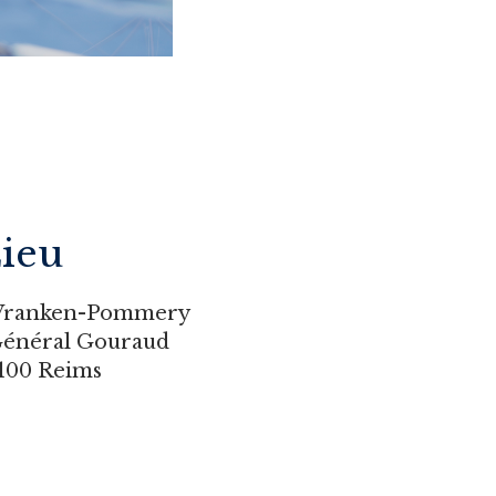
ieu
Vranken-Pommery
Général Gouraud
100 Reims