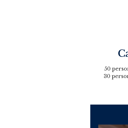
C
50 perso
30 perso