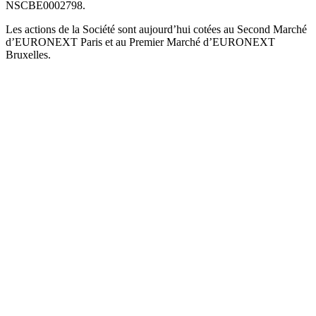
NSCBE0002798.
Les actions de la Société sont aujourd’hui cotées au Second Marché
d’EURONEXT Paris et au Premier Marché d’EURONEXT
Bruxelles.
Fiche signalétique
+
Dividendes
+
Répartition du capital
+