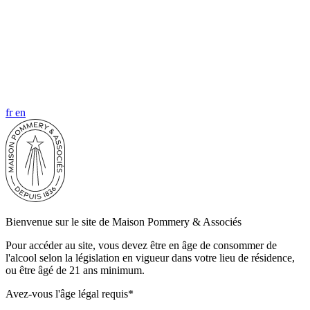
Droits de vote
+
Statuts
+
Contacts actionnaires
fr
en
+
Bienvenue sur le site de Maison Pommery & Associés
Pour accéder au site, vous devez être en âge de consommer de
l'alcool selon la législation en vigueur dans votre lieu de résidence,
ou être âgé de 21 ans minimum.
Avez-vous l'âge légal requis*