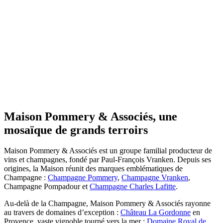
Accueil
/
La maison
Notre raison d’être, La Vérité du Terroir,
allie patrimoines incomparables et savoir-
faire d’exception. Notre engagement :
élaborer les meilleures cuvées tout en
Maison Pommery & Associés, une
préservant la nature, la biodiversité et
l’âme des terroirs.
mosaïque de grands terroirs
Maison Pommery & Associés est un groupe familial producteur de
vins et champagnes, fondé par Paul-François Vranken. Depuis ses
origines, la Maison réunit des marques emblématiques de
Champagne :
Champagne Pommery
,
Champagne Vranken
,
Champagne Pompadour et
Champagne Charles Lafitte
.
Au-delà de la Champagne, Maison Pommery & Associés rayonne
au travers de domaines d’exception :
Château La Gordonne
en
Provence, vaste vignoble tourné vers la mer ;
Domaine Royal de