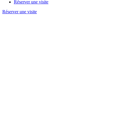
Réserver une visite
Réserver une visite
Accueil
/
Assemblées Générales
/
Rapports
Slide précédent
Slide suivant
Voir tout