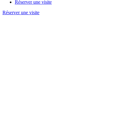
Réserver une visite
Réserver une visite
Accueil
/
Communiqués et informations réglementées
/
Autres
Slide précédent
Slide suivant
Voir tout